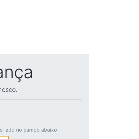
ança
nosco.
ao lado no campo abaixo