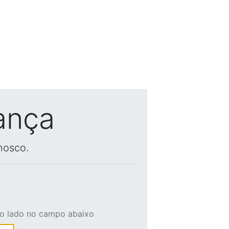
ança
nosco.
ao lado no campo abaixo