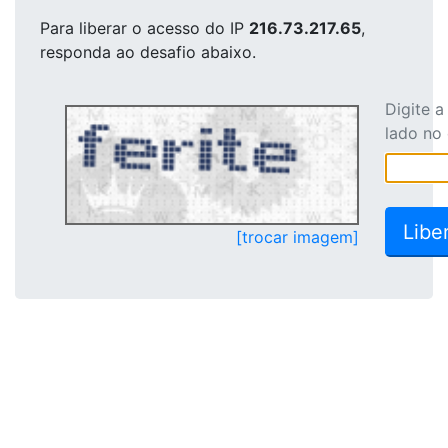
Para liberar o acesso
do IP
216.73.217.65
,
responda ao desafio abaixo.
Digite 
lado no
[trocar imagem]