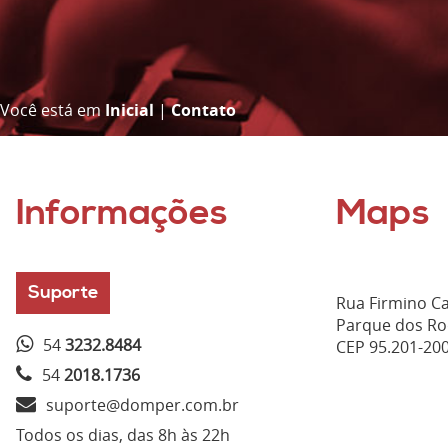
Você está em
Inicial
|
Contato
Informações
Maps
Suporte
Rua Firmino Ca
Parque dos Ro
54
3232.8484
CEP 95.201-20
54
2018.1736
suporte@domper.com.br
Todos os dias, das 8h às 22h